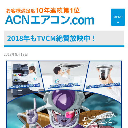
MENU
4
2018年もTVCM絶賛放映中！
HOME
プランのご紹介
2018年8月18日
エアコン対応エリア
エアコンあれこれ
初めての方へ
エアコンブログ
よくあるご質問
現地調査・お見積り無料