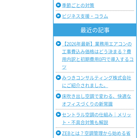
季節ごとの対策
ビジネス支援・コラム
最近の記事
【2026年最新】業務用エアコンの
工事費込み価格はどう決まる？費
用内訳と初期費用0円で導入するコ
ツ
みつきコンサルティング株式会社
にご紹介されました。
床吹き出し空調で変わる、快適な
オフィスづくりの新常識
セントラル空調の仕組み｜メリッ
ト・不具合対策も解説
ZEBとは？空調管理から始める省