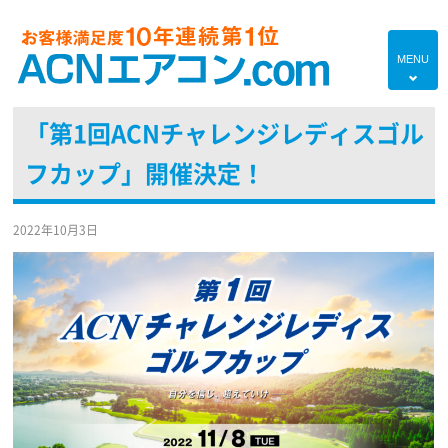
MENU
4
「第1回ACNチャレンジレディスゴル
HOME
フカップ」開催決定！
プランのご紹介
エアコン対応エリア
2022年10月3日
エアコンあれこれ
初めての方へ
エアコンブログ
よくあるご質問
現地調査・お見積り無料