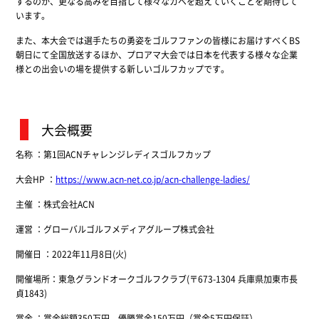
するのか、更なる高みを目指して様々なカベを超えていくことを期待して
います。
また、本大会では選手たちの勇姿をゴルフファンの皆様にお届けすべくBS
朝日にて全国放送するほか、プロアマ大会では日本を代表する様々な企業
様との出会いの場を提供する新しいゴルフカップです。
大会概要
名称 ：第1回ACNチャレンジレディスゴルフカップ
大会HP ：
https://www.acn-net.co.jp/acn-challenge-ladies/
主催 ：株式会社ACN
運営 ：グローバルゴルフメディアグループ株式会社
開催日 ：2022年11月8日(火)
開催場所：東急グランドオークゴルフクラブ(〒673-1304 兵庫県加東市長
貞1843)
賞金 ：賞金総額350万円 優勝賞金150万円（賞金5万円保証）