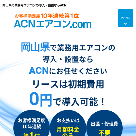
岡山県で業務用エアコンの導入・設置ならACN
MENU
4
HOME
岡山県
で業務用エアコンの
プランのご紹介
導入・設置なら
エアコン対応エリア
ACN
にお任せください
エアコンあれこれ
リースは初期費用
初めての方へ
0
円
で導入可能！
エアコンブログ
よくあるご質問
お客様満足度
お支払いは
出張・修理費
10年連続
現地調査・お見積り無料
月額料金
不要
1
のみ
第
位