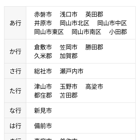
赤磐市
浅口市
英田郡
あ行
井原市
岡山市北区
岡山市中区
岡山市東区
岡山市南区
小田郡
倉敷市
笠岡市
勝田郡
か行
久米郡
加賀郡
さ行
総社市
瀬戸内市
津山市
玉野市
高梁市
た行
都窪郡
苫田郡
な行
新見市
は行
備前市