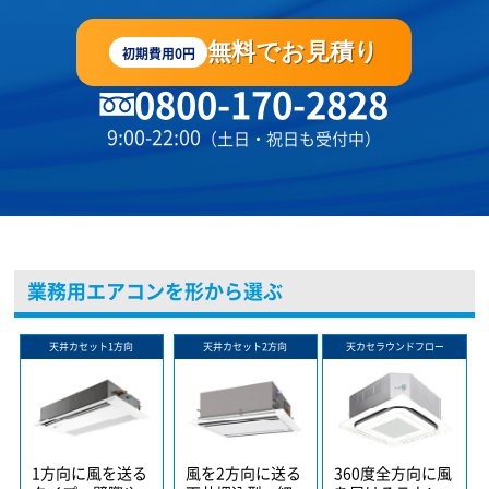
無料でお見積り
初期費用0円
0800-170-2828
9:00-22:00
（土日・祝日も受付中）
業務用エアコンを形から選ぶ
天井カセット1方向
天井カセット2方向
天カセラウンドフロー
1方向に風を送る
風を2方向に送る
360度全方向に風