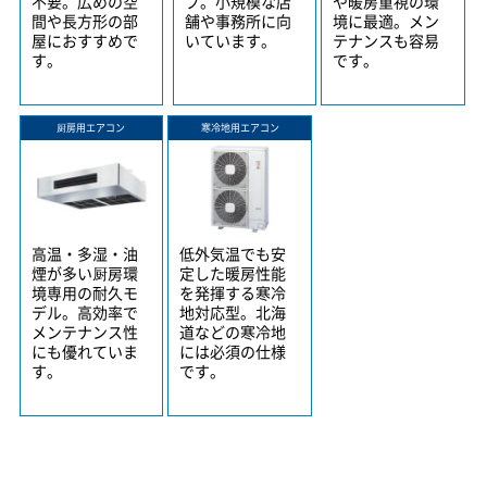
不要。広めの空
プ。小規模な店
や暖房重視の環
間や長方形の部
舗や事務所に向
境に最適。メン
屋におすすめで
いています。
テナンスも容易
す。
です。
厨房用エアコン
寒冷地用エアコン
高温・多湿・油
低外気温でも安
煙が多い厨房環
定した暖房性能
境専用の耐久モ
を発揮する寒冷
デル。高効率で
地対応型。北海
メンテナンス性
道などの寒冷地
にも優れていま
には必須の仕様
す。
です。