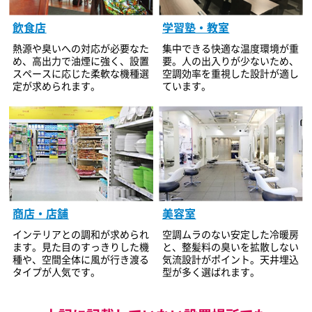
飲食店
学習塾・教室
熱源や臭いへの対応が必要なた
集中できる快適な温度環境が重
め、高出力で油煙に強く、設置
要。人の出入りが少ないため、
スペースに応じた柔軟な機種選
空調効率を重視した設計が適し
定が求められます。
ています。
美容室
商店・店舗
空調ムラのない安定した冷暖房
インテリアとの調和が求められ
と、整髪料の臭いを拡散しない
ます。見た目のすっきりした機
気流設計がポイント。天井埋込
種や、空間全体に風が行き渡る
型が多く選ばれます。
タイプが人気です。