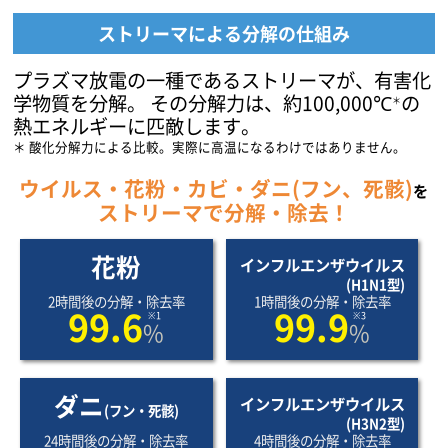
ストリーマによる
分解の仕組み
プラズマ放電の一種であるストリーマが、有害化
学物質を分解。
その分解力は、約100,000℃
の
＊
熱エネルギーに匹敵します。
酸化分解力による比較。実際に高温になるわけではありません。
ウイルス・花粉・カビ・ダニ(フン、死骸)
を
ストリーマで分解・除去！
花粉
インフルエンザウイルス
(H1N1型)
2時間後の分解・除去率
1時間後の分解・除去率
99.6
99.9
※1
※3
%
%
ダニ
インフルエンザウイルス
(フン・死骸)
(H3N2型)
24時間後の分解・除去率
4時間後の分解・除去率