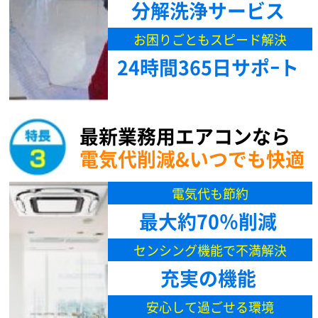
分解洗浄サービス
お困りごともスピード解決
24時間365日サポｰト
最新業務用エアコンなら
電気代削減&いつでも快適
電気代も節約
最大約70％削減
センシング機能で不満解決
充実の機能
安心して過ごせる環境