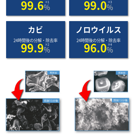
99.6
99.0
※1
※3
%
%
カビ
ノロウイルス
24時間後の分解・除去率
24時間後の分解・除去率
99.9
96.0
※2
※4
%
%