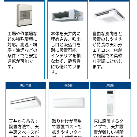
工場や作業場な
本体を天井内に
自由な風向きと
どの特殊環境に
埋め込み、吹出
設置のしやすさ
対応。高温・粉
し口と吸込口を
が特長の天吊形
塵・油煙などの
別に設置可能。
エアコン。店舗
条件下でも安定
インテリアを損
や施設での柔軟
運転が可能で
なわず、静音性
な空調に対応し
す。
にも優れていま
ます。
す。
天井吊形
壁掛形
床置形
天井から吊るす
取り付けが簡単
床に設置するタ
設置方法で、天
で設置コストも
イプで、天井設
井裏スペースが
抑えやすいタイ
置が難しい場所