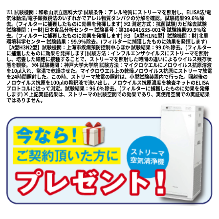
※1 試験機関：和歌山県立医科大学 試験条件：アレル物質にストリーマを照射し、ELISA法/電
気泳動法/電子顕微鏡法のいずれかでアレル物質タンパクの分解を確認。試験結果99.6%除
去。(フィルターに捕獲したものに効果を発揮します) ※2 測定方式：抗菌試験/カビ除去試験
試験機関：(一財)日本食品分析センター 試験番号：第204041635-001号 試験結果99.9%除
去。(フィルターに捕獲したものに効果を発揮します) ※3 【A型H1N1型】試験機関：財)北里
環境科学センター 試験結果：99.9%除去。(フィルターに捕獲したものに効果を発揮します)
【A型H3N2型】試験機関：上海市疾病預防控制中心ほか 試験結果：99.0%除去。(フィルター
に捕獲したものに効果を発揮します)試験方法：インフルエンザウイルスにストリーマを照射
し、培養した細胞に接種することで、ストリーマを照射した時間の違いによるウイルス残存状
態を観察。 ※4 試験機関：神戸大学大学院 試験方法：マイクロウエルにノロウイルス抗原溶液
を10μl入れ、常温で乾燥させた。マイクロウエル上の乾燥ノロウイルス抗原にストリーマ放電
を24時間照射した。この時、ストリーマ放電の照射は、小型試験装置内で行った。照射後の
ノロウイルス抗原を100μlの希釈液で洗い出し、ノロウイルス抗原濃度を検査キットのELISA
プロトコルに従って測定。試験結果：96.0%除去。(フィルターに捕獲したものに効果を発揮
します) ※ 上記実証結果は、ストリーマの試験空間での効果であり、実使用空間での実証結果
ではありません。