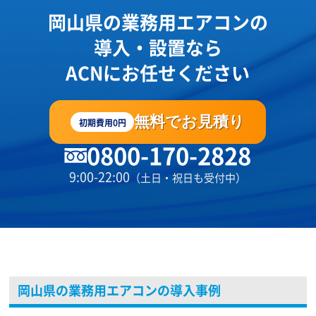
岡山県の業務用エアコンの
導入・設置なら
ACNにお任せください
無料でお見積り
初期費用0円
0800-170-2828
9:00-22:00
（土日・祝日も受付中）
岡山県の業務用エアコンの導入事例