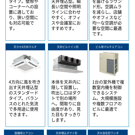
タイプ。壁際や
天井埋込型。細
を届けるラウン
コーナーへの設
長い空間や照明
ド形。空調ムラ
置に適してお
ラインに合わせ
を減らし、店舗
り、狭い空間に
やすく、オフィ
やオフィスなど
も対応可能で
スや会議室にお
均一な空調が必
す。
すすめです。
要な空間に最適
です。
天カセ4方向マルチ
天井ビルトイン形
ビル用マルチエアコン
4方向に風を吹き
本体を天井内に
1台の室外機で複
出す天井埋込型
隠して設置し、
数室内機を制御
のスタンダード
吹出し口はダク
できるシステ
タイプ。バラン
トで別の場所
ム。大規模施設
スのとれた気流
へ。間取りに自
や複数フロアの
で多用途に使用
由度があり、見
ビルに最適で
できます。
た目もすっきり
す。
します。
設備用エアコン
天井埋込ダクト形
天吊自在形ワンダ