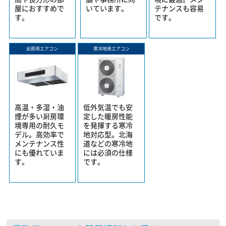
屋におすすめで
いています。
テナンスも容易
す。
です。
厨房用エアコン
寒冷地用エアコン
高温・多湿・油
低外気温でも安
煙が多い厨房環
定した暖房性能
境専用の耐久モ
を発揮する寒冷
デル。高効率で
地対応型。北海
メンテナンス性
道などの寒冷地
にも優れていま
には必須の仕様
す。
です。