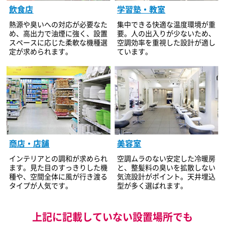
飲食店
学習塾・教室
熱源や臭いへの対応が必要なた
集中できる快適な温度環境が重
め、高出力で油煙に強く、設置
要。人の出入りが少ないため、
スペースに応じた柔軟な機種選
空調効率を重視した設計が適し
定が求められます。
ています。
美容室
商店・店舗
空調ムラのない安定した冷暖房
インテリアとの調和が求められ
と、整髪料の臭いを拡散しない
ます。見た目のすっきりした機
気流設計がポイント。天井埋込
種や、空間全体に風が行き渡る
型が多く選ばれます。
タイプが人気です。
上記に記載していない設置場所でも