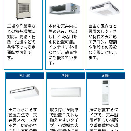
工場や作業場な
本体を天井内に
自由な風向きと
どの特殊環境に
埋め込み、吹出
設置のしやすさ
対応。高温・粉
し口と吸込口を
が特長の天吊形
塵・油煙などの
別に設置可能。
エアコン。店舗
条件下でも安定
インテリアを損
や施設での柔軟
運転が可能で
なわず、静音性
な空調に対応し
す。
にも優れていま
ます。
す。
天井吊形
壁掛形
床置形
天井から吊るす
取り付けが簡単
床に設置するタ
設置方法で、天
で設置コストも
イプで、天井設
井裏スペースが
抑えやすいタイ
置が難しい場所
不要。広めの空
プ。小規模な店
や暖房重視の環
間や長方形の部
舗や事務所に向
境に最適。メン