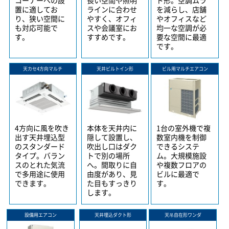
置に適してお
ラインに合わせ
を減らし、店舗
り、狭い空間に
やすく、オフィ
やオフィスなど
も対応可能で
スや会議室にお
均一な空調が必
す。
すすめです。
要な空間に最適
です。
天カセ4方向マルチ
天井ビルトイン形
ビル用マルチエアコン
4方向に風を吹き
本体を天井内に
1台の室外機で複
出す天井埋込型
隠して設置し、
数室内機を制御
のスタンダード
吹出し口はダク
できるシステ
タイプ。バラン
トで別の場所
ム。大規模施設
スのとれた気流
へ。間取りに自
や複数フロアの
で多用途に使用
由度があり、見
ビルに最適で
できます。
た目もすっきり
す。
します。
設備用エアコン
天井埋込ダクト形
天吊自在形ワンダ