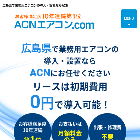
広島県で業務用エアコンの導入・設置ならACN
MENU
4
HOME
広島県
で業務用エアコンの
プランのご紹介
導入・設置なら
エアコン対応エリア
ACN
にお任せください
エアコンあれこれ
リースは初期費用
初めての方へ
0
円
で導入可能！
エアコンブログ
よくあるご質問
お客様満足度
お支払いは
出張・修理費
10年連続
現地調査・お見積り無料
月額料金
不要
1
のみ
第
位