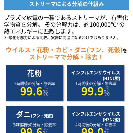
ストリーマによる
分解の仕組み
プラズマ放電の一種であるストリーマが、有害化
学物質を分解。
その分解力は、約100,000℃
の
＊
熱エネルギーに匹敵します。
酸化分解力による比較。実際に高温になるわけではありません。
ウイルス・花粉・カビ・ダニ(フン、死骸)
を
ストリーマで分解・除去！
花粉
インフルエンザウイルス
(H1N1型)
2時間後の分解・除去率
1時間後の分解・除去率
99.6
99.9
※1
※3
%
%
ダニ
インフルエンザウイルス
(フン・死骸)
(H3N2型)
24時間後の分解・除去率
4時間後の分解・除去率
99.6
99.0
※1
※3