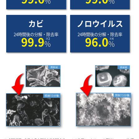
%
%
カビ
ノロウイルス
24時間後の分解・除去率
24時間後の分解・除去率
99.9
96.0
※2
※4
%
%