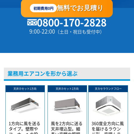
無料でお見積り
初期費用0円
0800-170-2828
9:00-22:00
（土日・祝日も受付中）
業務用エアコンを形から選ぶ
天井カセット1方向
天井カセット2方向
天カセラウンドフロー
1方向に風を送る
風を2方向に送る
360度全方向に風
タイプ。壁際や
天井埋込型。細
を届けるラウン
コーナーへの設
長い空間や照明
ド形。空調ムラ