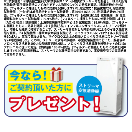
※1 試験機関：和歌山県立医科大学 試験条件：アレル物質にストリーマを照射し、ELISA法/電
気泳動法/電子顕微鏡法のいずれかでアレル物質タンパクの分解を確認。試験結果99.6%除
去。(フィルターに捕獲したものに効果を発揮します) ※2 測定方式：抗菌試験/カビ除去試験
試験機関：(一財)日本食品分析センター 試験番号：第204041635-001号 試験結果99.9%除
去。(フィルターに捕獲したものに効果を発揮します) ※3 【A型H1N1型】試験機関：財)北里
環境科学センター 試験結果：99.9%除去。(フィルターに捕獲したものに効果を発揮します)
【A型H3N2型】試験機関：上海市疾病預防控制中心ほか 試験結果：99.0%除去。(フィルター
に捕獲したものに効果を発揮します)試験方法：インフルエンザウイルスにストリーマを照射
し、培養した細胞に接種することで、ストリーマを照射した時間の違いによるウイルス残存状
態を観察。 ※4 試験機関：神戸大学大学院 試験方法：マイクロウエルにノロウイルス抗原溶液
を10μl入れ、常温で乾燥させた。マイクロウエル上の乾燥ノロウイルス抗原にストリーマ放電
を24時間照射した。この時、ストリーマ放電の照射は、小型試験装置内で行った。照射後の
ノロウイルス抗原を100μlの希釈液で洗い出し、ノロウイルス抗原濃度を検査キットのELISA
プロトコルに従って測定。試験結果：96.0%除去。(フィルターに捕獲したものに効果を発揮
します) ※ 上記実証結果は、ストリーマの試験空間での効果であり、実使用空間での実証結果
ではありません。