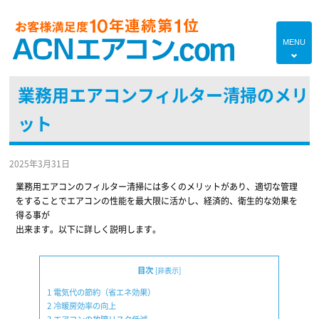
MENU
4
業務用エアコンフィルター清掃のメリ
HOME
ット
プランのご紹介
エアコン対応エリア
2025年3月31日
エアコンあれこれ
業務用エアコンのフィルター清掃には多くのメリットがあり、適切な管理
をすることでエアコンの性能を最大限に活かし、経済的、衛生的な効果を
初めての方へ
得る事が
出来ます。以下に詳しく説明します。
エアコンブログ
よくあるご質問
目次
[
非表示
]
1
電気代の節約（省エネ効果）
現地調査・お見積り無料
2
冷暖房効率の向上
3
エアコンの故障リスク低減