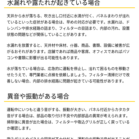
水漏れや露たれが起きている場合
天井から水が落ちる、吹き出し口付近に水滴が付く、パネルまわりが濡れ
ているといった症状がある場合は、早めの対応が必要です。水漏れは、ド
レンパンや排水経路の詰まり、フィルターの目詰まり、内部の汚れ、設置
状態の問題などが関係していることがあります。
水漏れを放置すると、天井材や床材、什器、商品、書類、設備に被害が広
がるおそれがあります。店舗であれば商品や客席、オフィスであればパソ
コンや書類に影響が出る可能性もあります。
水が落ちている場合は、応急的に運転を停止し、濡れて困るものを移動さ
せたうえで、専門業者に点検を依頼しましょう。フィルター清掃だけで改
善しない場合、内部の排水経路に問題が起きている可能性があります。
異音や振動がある場合
運転中にいつもと違う音がする、振動が大きい、パネル付近からカタカタ
音がする場合は、部品の取り付け不良や内部部品の異常が考えられます。
掃除後に異音が出た場合は、フィルターや吸込グリルが正しく戻っている
か確認します。
吸込グリルやパネルの固定が不十分だと、運転中の振動で音が出ることが