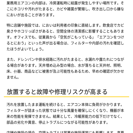
業務用エアコンの内部は、冷房運転時に結露が発生しやすい場所です。そ
こにホコリや汚れがたまると、カビや雑菌が繁殖し、吹き出し口から嫌な
においが出ることがあります。
特に店舗や施設では、においは利用者の印象に直結します。飲食店でカビ
臭さやホコリっぽさがあると、空間全体の清潔感に影響することもありま
す。オフィスでも、従業員から「空気がこもっている」「エアコンをつけ
るとにおう」といった声が出る場合は、フィルターや内部の汚れを確認し
たほうがよいでしょう。
また、ドレンパンや排水経路に汚れがたまると、水漏れや露たれにつなが
る場合があります。天井埋め込み型の場合、水が落ちると天井材、照明、
床、什器、商品などに被害が及ぶ可能性もあるため、早めの確認が欠かせ
ません。
放置すると故障や修理リスクが高まる
汚れを放置したまま運転を続けると、エアコン本体に負荷がかかります。
フィルターが詰まった状態では十分な風量を確保しにくくなり、機器が本
来の性能を発揮できません。結果として、冷暖房能力の低下だけでなく、
部品の劣化や異音、停止トラブルにつながる可能性があります。
店舗や施設の場合、空調トラブルは営業や施設運営にも影響します。真夏