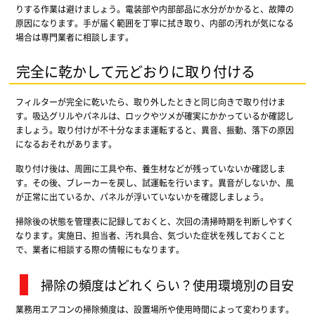
りする作業は避けましょう。電装部や内部部品に水分がかかると、故障の
原因になります。手が届く範囲を丁寧に拭き取り、内部の汚れが気になる
場合は専門業者に相談します。
完全に乾かして元どおりに取り付ける
フィルターが完全に乾いたら、取り外したときと同じ向きで取り付けま
す。吸込グリルやパネルは、ロックやツメが確実にかかっているか確認し
ましょう。取り付けが不十分なまま運転すると、異音、振動、落下の原因
になるおそれがあります。
取り付け後は、周囲に工具や布、養生材などが残っていないか確認しま
す。その後、ブレーカーを戻し、試運転を行います。異音がしないか、風
が正常に出ているか、パネルが浮いていないかを確認しましょう。
掃除後の状態を管理表に記録しておくと、次回の清掃時期を判断しやすく
なります。実施日、担当者、汚れ具合、気づいた症状を残しておくこと
で、業者に相談する際の情報にもなります。
掃除の頻度はどれくらい？使用環境別の目安
業務用エアコンの掃除頻度は、設置場所や使用時間によって変わります。