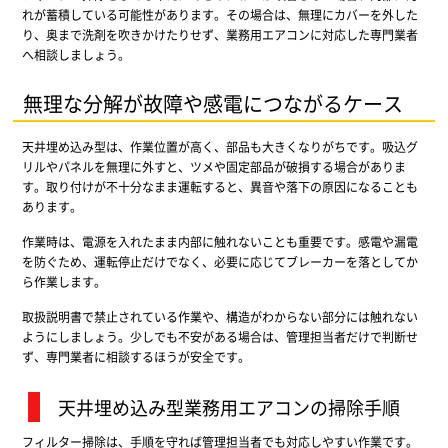
れが蓄積している可能性があります。その場合は、無理にカバーを外した
り、奥まで洗剤を吹きかけたりせず、業務用エアコンに対応した専門業者
へ相談しましょう。
無理な分解が故障や感電につながるケース
天井埋め込み型は、作業位置が高く、部品も大きくなりがちです。吸込グ
リルやパネルを無理に外すと、ツメや固定部品が破損する場合がありま
す。取り付けが不十分なまま運転すると、異音や落下の原因になることも
あります。
作業時は、電源を入れたまま内部に触れないことも重要です。感電や漏電
を防ぐため、運転停止だけでなく、必要に応じてブレーカーを落としてか
ら作業します。
取扱説明書で禁止されている作業や、構造がわからない部分には触れない
ようにしましょう。少しでも不安がある場合は、管理担当者だけで判断せ
ず、専門業者に相談するほうが安全です。
天井埋め込み型業務用エアコンの掃除手順
フィルター掃除は、手順を守れば管理担当者でも対応しやすい作業です。