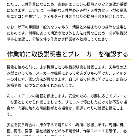
ただし、天井作業になるため、家庭用エアコンの掃除より安全確認が重要
になります。ここでは、一般的な天井埋め込み型・天井カセット型の業務
用エアコンを想定し、フィルターと外装まわりの掃除手順を紹介します。
なお、以下の手順は一般的なフィルター清掃と外装まわりの掃除を想定し
たものです。機種によって構造や取り外し方法は異なるため、必ず取扱説
明書を確認し、分解を伴う作業は専門業者へ依頼してください。
作業前に取扱説明書とブレーカーを確認する
掃除を始める前に、まず機種ごとの取扱説明書を確認します。天井埋め込
み型といっても、メーカーや機種によって吸込グリルの開け方、フィルタ
ーの外し方、固定方法が異なります。自己判断で無理に開けると、部品の
破損や落下につながるおそれがあります。
次に、エアコンの運転を停止します。安全のため、必要に応じてブレーカ
ーを落としてから作業しましょう。リモコンで停止しただけでは不安な場
合や、内部に触れる可能性がある場合は、電源まわりの確認を優先しま
す。
脚立を使う場合は、床が平らで滑りにくい場所に設置します。周囲に机、
棚、商品、医療・福祉機器などがある場合は、作業スペースを確保し、必