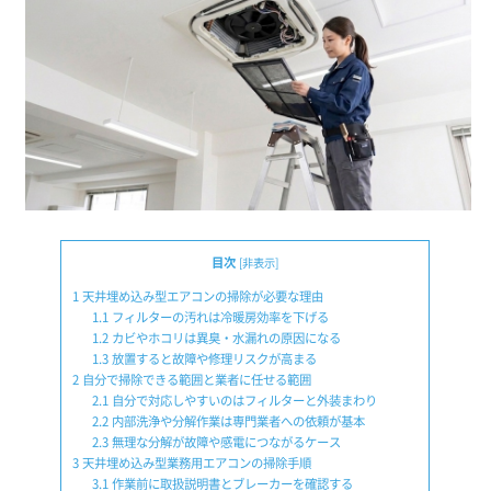
目次
[
非表示
]
1
天井埋め込み型エアコンの掃除が必要な理由
1.1
フィルターの汚れは冷暖房効率を下げる
1.2
カビやホコリは異臭・水漏れの原因になる
1.3
放置すると故障や修理リスクが高まる
2
自分で掃除できる範囲と業者に任せる範囲
2.1
自分で対応しやすいのはフィルターと外装まわり
2.2
内部洗浄や分解作業は専門業者への依頼が基本
2.3
無理な分解が故障や感電につながるケース
3
天井埋め込み型業務用エアコンの掃除手順
3.1
作業前に取扱説明書とブレーカーを確認する