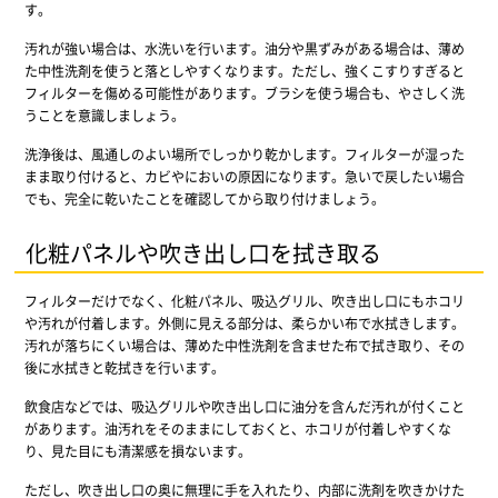
す。
汚れが強い場合は、水洗いを行います。油分や黒ずみがある場合は、薄め
た中性洗剤を使うと落としやすくなります。ただし、強くこすりすぎると
フィルターを傷める可能性があります。ブラシを使う場合も、やさしく洗
うことを意識しましょう。
洗浄後は、風通しのよい場所でしっかり乾かします。フィルターが湿った
まま取り付けると、カビやにおいの原因になります。急いで戻したい場合
でも、完全に乾いたことを確認してから取り付けましょう。
化粧パネルや吹き出し口を拭き取る
フィルターだけでなく、化粧パネル、吸込グリル、吹き出し口にもホコリ
や汚れが付着します。外側に見える部分は、柔らかい布で水拭きします。
汚れが落ちにくい場合は、薄めた中性洗剤を含ませた布で拭き取り、その
後に水拭きと乾拭きを行います。
飲食店などでは、吸込グリルや吹き出し口に油分を含んだ汚れが付くこと
があります。油汚れをそのままにしておくと、ホコリが付着しやすくな
り、見た目にも清潔感を損ないます。
ただし、吹き出し口の奥に無理に手を入れたり、内部に洗剤を吹きかけた