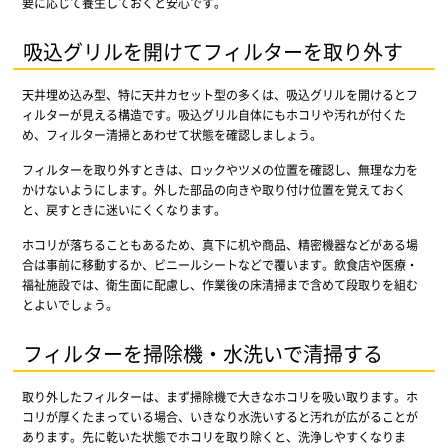
要に応じて養生しておくと安心です。
吸込グリルを開けてフィルターを取り外す
天井埋め込み型、特に天井カセット型の多くは、吸込グリルを開けるとフ
ィルターが見える構造です。吸込グリル自体にもホコリや汚れが付くた
め、フィルター清掃とあわせて状態を確認しましょう。
フィルターを取り外すときは、ロックやツメの位置を確認し、無理な力を
かけないようにします。外した部品の向きや取り付け位置を覚えておく
と、戻すときに迷いにくくなります。
ホコリが落ちることもあるため、真下に机や商品、精密機器などがある場
合は事前に移動するか、ビニールシートなどで覆います。飲食店や医療・
福祉施設では、衛生面に配慮し、作業後の床清掃まで含めて段取りを組む
とよいでしょう。
フィルターを掃除機・水洗いで清掃する
取り外したフィルターは、まず掃除機で大きなホコリを吸い取ります。ホ
コリが厚くたまっている場合、いきなり水洗いすると汚れが広がることが
あります。先に乾いた状態でホコリを取り除くと、洗浄しやすくなりま