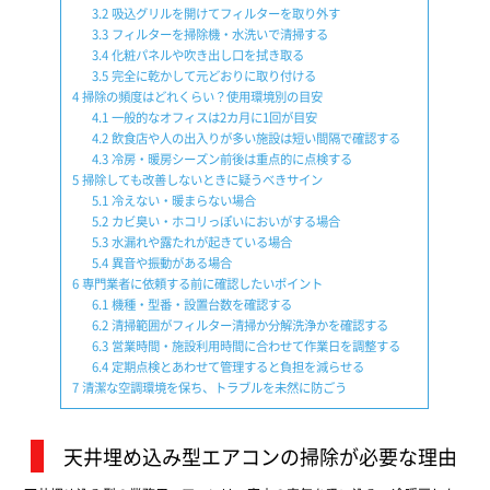
3.2
吸込グリルを開けてフィルターを取り外す
3.3
フィルターを掃除機・水洗いで清掃する
3.4
化粧パネルや吹き出し口を拭き取る
3.5
完全に乾かして元どおりに取り付ける
4
掃除の頻度はどれくらい？使用環境別の目安
4.1
一般的なオフィスは2カ月に1回が目安
4.2
飲食店や人の出入りが多い施設は短い間隔で確認する
4.3
冷房・暖房シーズン前後は重点的に点検する
5
掃除しても改善しないときに疑うべきサイン
5.1
冷えない・暖まらない場合
5.2
カビ臭い・ホコリっぽいにおいがする場合
5.3
水漏れや露たれが起きている場合
5.4
異音や振動がある場合
6
専門業者に依頼する前に確認したいポイント
6.1
機種・型番・設置台数を確認する
6.2
清掃範囲がフィルター清掃か分解洗浄かを確認する
6.3
営業時間・施設利用時間に合わせて作業日を調整する
6.4
定期点検とあわせて管理すると負担を減らせる
7
清潔な空調環境を保ち、トラブルを未然に防ごう
天井埋め込み型エアコンの掃除が必要な理由