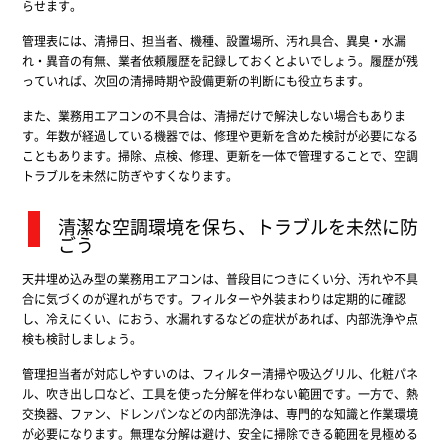
らせます。
管理表には、清掃日、担当者、機種、設置場所、汚れ具合、異臭・水漏
れ・異音の有無、業者依頼履歴を記録しておくとよいでしょう。履歴が残
っていれば、次回の清掃時期や設備更新の判断にも役立ちます。
また、業務用エアコンの不具合は、清掃だけで解決しない場合もありま
す。年数が経過している機器では、修理や更新を含めた検討が必要になる
こともあります。掃除、点検、修理、更新を一体で管理することで、空調
トラブルを未然に防ぎやすくなります。
清潔な空調環境を保ち、トラブルを未然に防
ごう
天井埋め込み型の業務用エアコンは、普段目につきにくい分、汚れや不具
合に気づくのが遅れがちです。フィルターや外装まわりは定期的に確認
し、冷えにくい、におう、水漏れするなどの症状があれば、内部洗浄や点
検も検討しましょう。
管理担当者が対応しやすいのは、フィルター清掃や吸込グリル、化粧パネ
ル、吹き出し口など、工具を使った分解を伴わない範囲です。一方で、熱
交換器、ファン、ドレンパンなどの内部洗浄は、専門的な知識と作業環境
が必要になります。無理な分解は避け、安全に掃除できる範囲を見極める