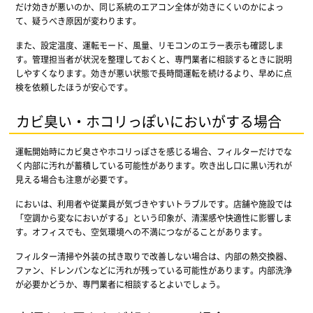
だけ効きが悪いのか、同じ系統のエアコン全体が効きにくいのかによっ
て、疑うべき原因が変わります。
また、設定温度、運転モード、風量、リモコンのエラー表示も確認しま
す。管理担当者が状況を整理しておくと、専門業者に相談するときに説明
しやすくなります。効きが悪い状態で長時間運転を続けるより、早めに点
検を依頼したほうが安心です。
カビ臭い・ホコリっぽいにおいがする場合
運転開始時にカビ臭さやホコリっぽさを感じる場合、フィルターだけでな
く内部に汚れが蓄積している可能性があります。吹き出し口に黒い汚れが
見える場合も注意が必要です。
においは、利用者や従業員が気づきやすいトラブルです。店舗や施設では
「空調から変なにおいがする」という印象が、清潔感や快適性に影響しま
す。オフィスでも、空気環境への不満につながることがあります。
フィルター清掃や外装の拭き取りで改善しない場合は、内部の熱交換器、
ファン、ドレンパンなどに汚れが残っている可能性があります。内部洗浄
が必要かどうか、専門業者に相談するとよいでしょう。