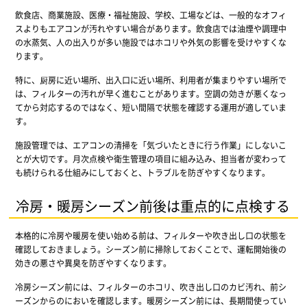
飲食店、商業施設、医療・福祉施設、学校、工場などは、一般的なオフィ
スよりもエアコンが汚れやすい場合があります。飲食店では油煙や調理中
の水蒸気、人の出入りが多い施設ではホコリや外気の影響を受けやすくな
ります。
特に、厨房に近い場所、出入口に近い場所、利用者が集まりやすい場所で
は、フィルターの汚れが早く進むことがあります。空調の効きが悪くなっ
てから対応するのではなく、短い間隔で状態を確認する運用が適していま
す。
施設管理では、エアコンの清掃を「気づいたときに行う作業」にしないこ
とが大切です。月次点検や衛生管理の項目に組み込み、担当者が変わって
も続けられる仕組みにしておくと、トラブルを防ぎやすくなります。
冷房・暖房シーズン前後は重点的に点検する
本格的に冷房や暖房を使い始める前は、フィルターや吹き出し口の状態を
確認しておきましょう。シーズン前に掃除しておくことで、運転開始後の
効きの悪さや異臭を防ぎやすくなります。
冷房シーズン前には、フィルターのホコリ、吹き出し口のカビ汚れ、前シ
ーズンからのにおいを確認します。暖房シーズン前には、長期間使ってい