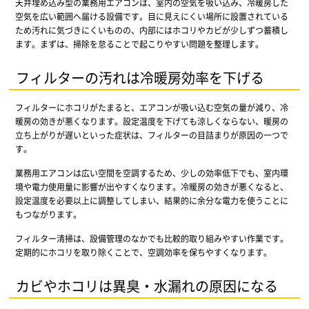
天井埋め込み型の業務用エアコンは、室内の空気を吸い込み、冷暖房した
空気を広い範囲へ届ける設備です。目に見えにくい場所に設置されている
ため汚れに気づきにくいものの、内部にはホコリやカビが少しずつ蓄積し
ます。まずは、掃除を怠ることで起こりやすい問題を整理します。
フィルターの汚れは冷暖房効率を下げる
フィルターにホコリがたまると、エアコンが吸い込む空気の量が減り、冷
暖房の効きが悪くなります。設定温度を下げても涼しくならない、暖房の
立ち上がりが遅いといった症状は、フィルターの目詰まりが原因の一つで
す。
業務用エアコンは広い空間を空調するため、少しの効率低下でも、室内環
境や電力使用量に影響が出やすくなります。冷暖房の効きが悪くなると、
設定温度を必要以上に調整してしまい、結果的に余分な電力を使うことに
もつながります。
フィルター清掃は、設備管理のなかでも比較的取り組みやすい作業です。
定期的にホコリを取り除くことで、空調効率を保ちやすくなります。
カビやホコリは異臭・水漏れの原因になる