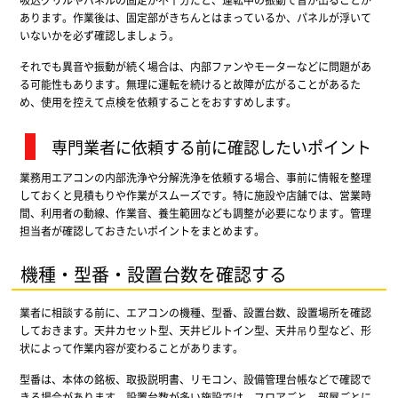
あります。作業後は、固定部がきちんとはまっているか、パネルが浮いて
いないかを必ず確認しましょう。
それでも異音や振動が続く場合は、内部ファンやモーターなどに問題があ
る可能性もあります。無理に運転を続けると故障が広がることがあるた
め、使用を控えて点検を依頼することをおすすめします。
専門業者に依頼する前に確認したいポイント
業務用エアコンの内部洗浄や分解洗浄を依頼する場合、事前に情報を整理
しておくと見積もりや作業がスムーズです。特に施設や店舗では、営業時
間、利用者の動線、作業音、養生範囲なども調整が必要になります。管理
担当者が確認しておきたいポイントをまとめます。
機種・型番・設置台数を確認する
業者に相談する前に、エアコンの機種、型番、設置台数、設置場所を確認
しておきます。天井カセット型、天井ビルトイン型、天井吊り型など、形
状によって作業内容が変わることがあります。
型番は、本体の銘板、取扱説明書、リモコン、設備管理台帳などで確認で
きる場合があります。設置台数が多い施設では、フロアごと、部屋ごとに