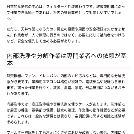
日常的な掃除の中心は、フィルターと外装まわりです。取扱説明書に沿っ
て作業できる範囲であれば、社内の管理業務として対応しやすいでしょ
う。
ただし、天井作業になるため、脚立の設置や周囲の安全確認は欠かせませ
ん。作業者が一人で無理に行うのではなく、必要に応じて補助者をつける
など、安全を優先して進める必要があります。
内部洗浄や分解作業は専門業者への依頼が基
本
熱交換器、ファン、ドレンパン、内部のカビ汚れなどは、専門的な分解洗
浄が必要です。業務用エアコンは構造が複雑で、電装部品や配線も含まれ
ます。誤った作業を行うと、故障、漏電、感電、部品破損につながるおそ
れがあります。
内部洗浄では、高圧洗浄機や専用洗剤を使うケースがあります。洗浄前に
は周囲の養生、電装部の保護、排水の処理、作業後の動作確認などが必要
です。これらは一般的な清掃とは異なり、空調設備に関する知識と経験が
求められます。
フィルター掃除をしても冷えにくさやにおいが改善しない場合、内部に汚