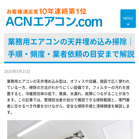
MENU
4
業務用エアコンの天井埋め込み掃除｜
HOME
手順・頻度・業者依頼の目安まで解説
プランのご紹介
エアコン対応エリア
2026年5月15日
エアコンあれこれ
業務用エアコンの天井埋め込み型は、オフィスや店舗、施設で広く使われ
ている一方、掃除の方法がわかりにくい設備です。フィルターの汚れを放
初めての方へ
置すると、冷暖房効率の低下、異臭、水漏れ、故障につながることがあり
ます。この記事では、管理担当者が自分で確認できる掃除範囲と、専門業
エアコンブログ
者に任せるべき作業を分けながら、安全な掃除手順と清掃頻度を解説しま
す。
よくあるご質問
現地調査・お見積り無料