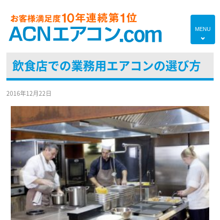
MENU
4
飲食店での業務用エアコンの選び方
HOME
プランのご紹介
2016年12月22日
エアコン対応エリア
エアコンあれこれ
初めての方へ
エアコンブログ
よくあるご質問
現地調査・お見積り無料