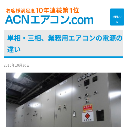
MENU
4
単相・三相、業務用エアコンの電源の
HOME
違い
プランのご紹介
エアコン対応エリア
2015年10月30日
エアコンあれこれ
初めての方へ
エアコンブログ
よくあるご質問
現地調査・お見積り無料