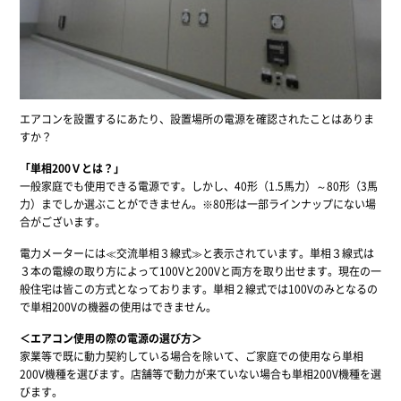
エアコンを設置するにあたり、設置場所の電源を確認されたことはありま
すか？
「単相200Ｖとは？」
一般家庭でも使用できる電源です。しかし、40形（1.5馬力）～80形（3馬
力）までしか選ぶことができません。※80形は一部ラインナップにない場
合がございます。
電力メーターには≪交流単相３線式≫と表示されています。単相３線式は
３本の電線の取り方によって100Vと200Vと両方を取り出せます。現在の一
般住宅は皆この方式となっております。単相２線式では100Vのみとなるの
で単相200Vの機器の使用はできません。
＜エアコン使用の際の電源の選び方＞
家業等で既に動力契約している場合を除いて、ご家庭での使用なら単相
200V機種を選びます。店舗等で動力が来ていない場合も単相200V機種を選
びます。